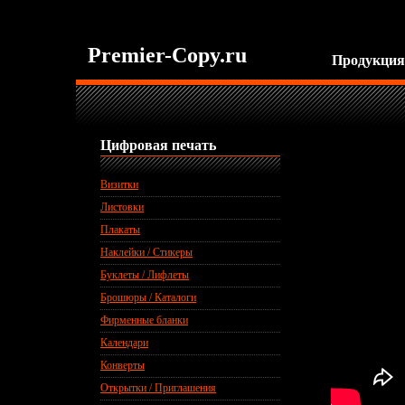
Premier-Copy.ru
Продукция
Цифровая печать
Визитки
Листовки
Плакаты
Наклейки / Стикеры
Буклеты / Лифлеты
Брошюры / Каталоги
Фирменные бланки
Календари
Конверты
Открытки / Приглашения